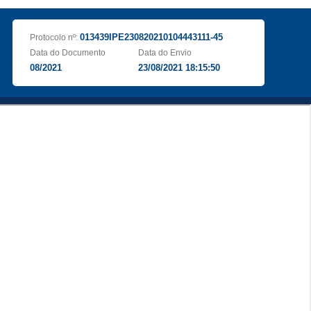
013439IPE230820210104443111-45
Protocolo nº:
Data do Documento
Data do Envio
08/2021
23/08/2021 18:15:50