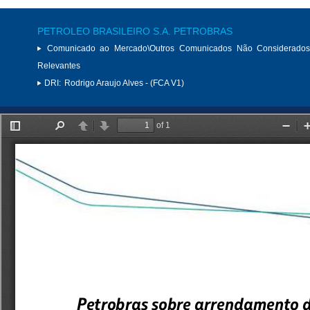
PETROLEO BRASILEIRO S.A. PETROBRAS
Comunicado ao Mercado\Outros Comunicados Não Considerados
Relevantes
DRI:
Rodrigo Araujo Alves - (FCA V1)