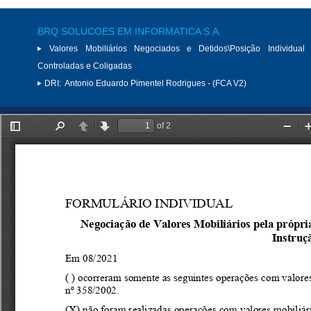
BRQ SOLUCOES EM INFORMATICA S.A.
Valores Mobiliários Negociados e Detidos\Posição Individual 
Controladas e Coligadas
DRI:
Antonio Eduardo Pimentel Rodrigues - (FCA V2)