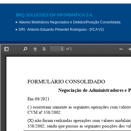
BRQ SOLUCOES EM INFORMATICA S.A.
Valores Mobiliários Negociados e Detidos\Posição Consolidada
DRI:
Antonio Eduardo Pimentel Rodrigues - (FCA V2)