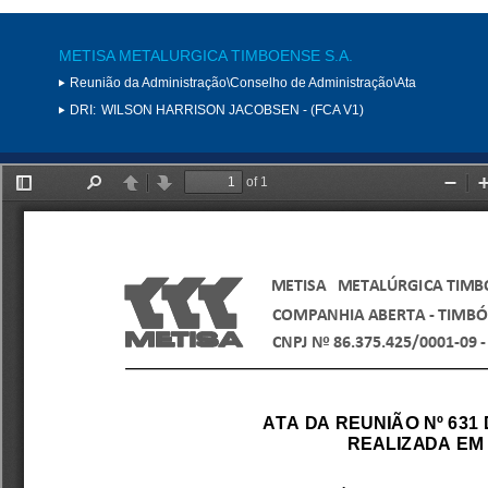
METISA METALURGICA TIMBOENSE S.A.
Reunião da Administração\Conselho de Administração\Ata
DRI:
WILSON HARRISON JACOBSEN - (FCA V1)