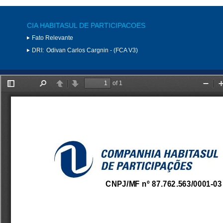
CIA HABITASUL DE PARTICIPACOES
Fato Relevante
DRI:
Odivan Carlos Cargnin - (FCA V3)