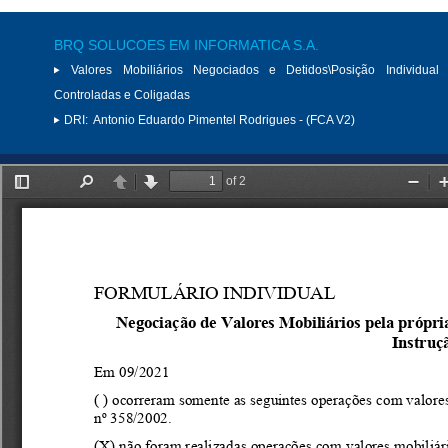
BRQ SOLUCOES EM INFORMATICA S.A.
Valores Mobiliários Negociados e Detidos\Posição Individual 
Controladas e Coligadas
DRI:
Antonio Eduardo Pimentel Rodrigues - (FCA V2)