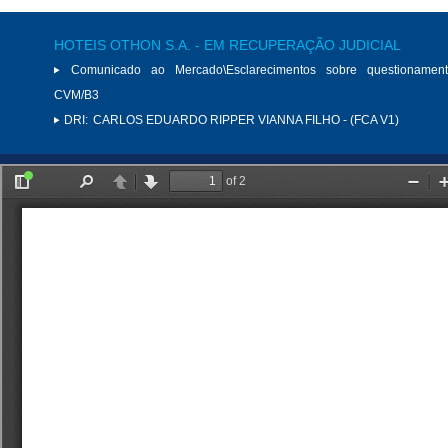
HOTEIS OTHON S.A. - EM RECUPERAÇÃO JUDICIAL
Comunicado ao Mercado\Esclarecimentos sobre questionamen
CVM/B3
DRI:
CARLOS EDUARDO RIPPER VIANNA FILHO - (FCA V1)