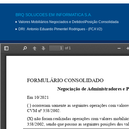
BRQ SOLUCOES EM INFORMATICA S.A.
Valores Mobiliários Negociados e Detidos\Posição Consolidada
DRI:
Antonio Eduardo Pimentel Rodrigues - (FCA V2)