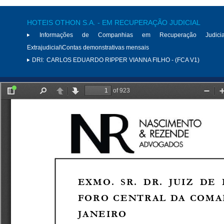
HOTEIS OTHON S.A. - EM RECUPERAÇÃO JUDICIAL
Informações de Companhias em Recuperação Judici
Extrajudicial\Contas demonstrativas mensais
DRI:
CARLOS EDUARDO RIPPER VIANNA FILHO - (FCA V1)