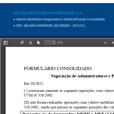
METISA METALURGICA TIMBOENSE S.A.
Valores Mobiliários Negociados e Detidos\Posição Consolidada
DRI:
WILSON HARRISON JACOBSEN - (FCA V1)