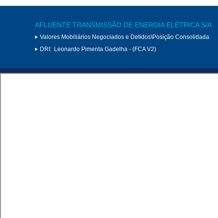
AFLUENTE TRANSMISSÃO DE ENERGIA ELÉTRICA S/A
Valores Mobiliários Negociados e Detidos\Posição Consolidada
DRI:
Leonardo Pimenta Gadelha - (FCA V2)