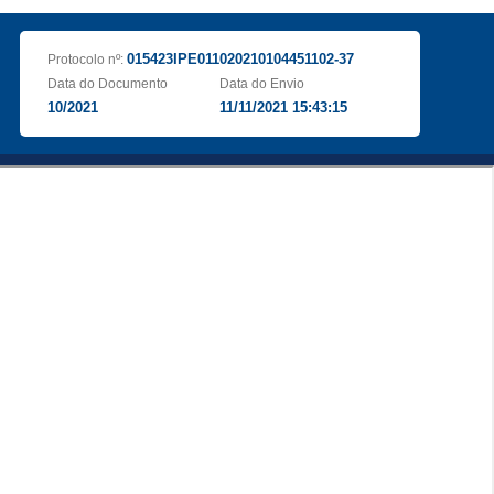
015423IPE011020210104451102-37
Protocolo nº:
Data do Documento
Data do Envio
10/2021
11/11/2021 15:43:15