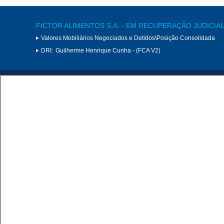
FICTOR ALIMENTOS S.A. - EM RECUPERAÇÃO JUDICIA
Valores Mobiliários Negociados e Detidos\Posição Consolidada
DRI:
Guilherme Henrique Cunha - (FCA V2)