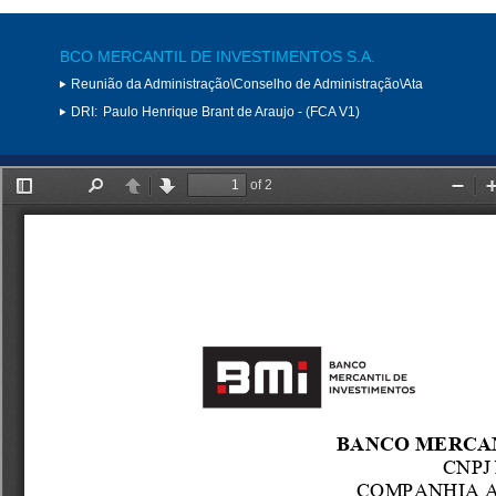
BCO MERCANTIL DE INVESTIMENTOS S.A.
Reunião da Administração\Conselho de Administração\Ata
DRI:
Paulo Henrique Brant de Araujo - (FCA V1)