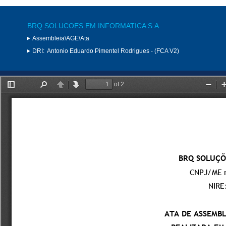
BRQ SOLUCOES EM INFORMATICA S.A.
Assembleia\AGE\Ata
DRI:
Antonio Eduardo Pimentel Rodrigues - (FCA V2)