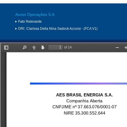
Auren Operações S.A.
Fato Relevante
DRI:
Clarissa Della Nina Sadock Accorsi - (FCA V1)