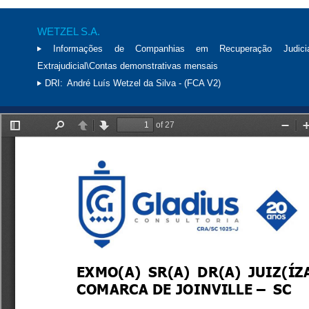
WETZEL S.A.
Informações de Companhias em Recuperação Judici
Extrajudicial\Contas demonstrativas mensais
DRI:
André Luís Wetzel da Silva - (FCA V2)