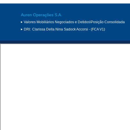
Auren Operações S.A.
Valores Mobiliários Negociados e Detidos\Posição Consolidada
DRI:
Clarissa Della Nina Sadock Accorsi - (FCA V1)