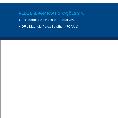
REDE ENERGIA PARTICIPAÇÕES S.A.
Calendário de Eventos Corporativos
DRI:
Maurício Perez Botelho - (FCA V1)