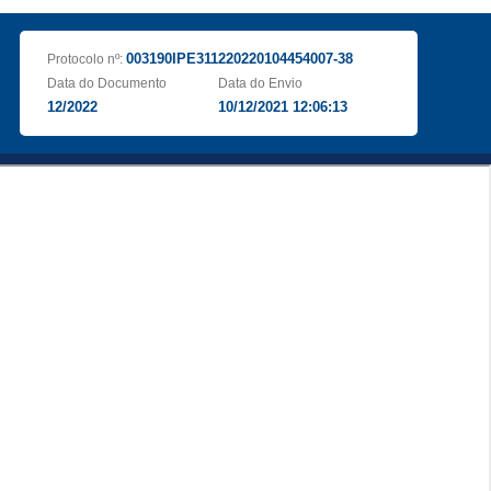
003190IPE311220220104454007-38
Protocolo nº:
Data do Documento
Data do Envio
12/2022
10/12/2021 12:06:13