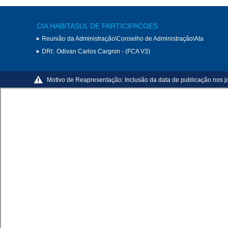
CIA HABITASUL DE PARTICIPACOES
Reunião da Administração\Conselho de Administração\Ata
DRI:
Odivan Carlos Cargnin - (FCA V3)
Motivo de Reapresentação:
Inclusão da data de publicação nos j