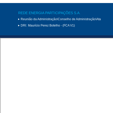
REDE ENERGIA PARTICIPAÇÕES S.A.
Reunião da Administração\Conselho de Administração\Ata
DRI:
Maurício Perez Botelho - (FCA V1)