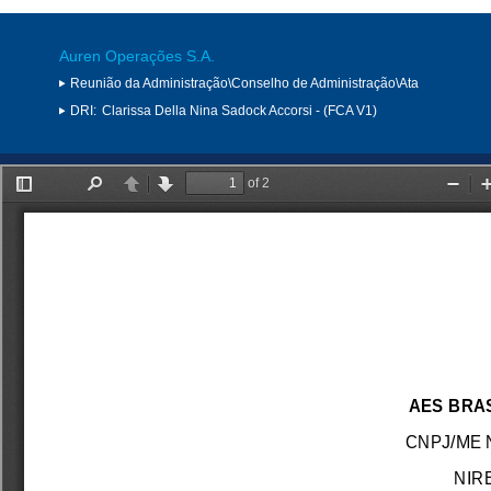
Auren Operações S.A.
Reunião da Administração\Conselho de Administração\Ata
DRI:
Clarissa Della Nina Sadock Accorsi - (FCA V1)