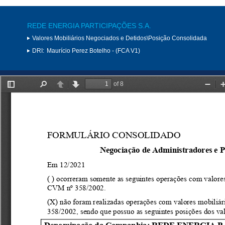
REDE ENERGIA PARTICIPAÇÕES S.A.
Valores Mobiliários Negociados e Detidos\Posição Consolidada
DRI:
Maurício Perez Botelho - (FCA V1)