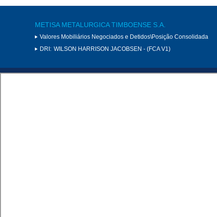
METISA METALURGICA TIMBOENSE S.A.
Valores Mobiliários Negociados e Detidos\Posição Consolidada
DRI:
WILSON HARRISON JACOBSEN - (FCA V1)