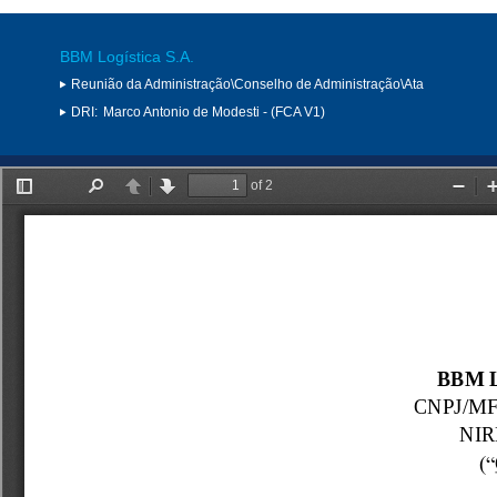
BBM Logística S.A.
Reunião da Administração\Conselho de Administração\Ata
DRI:
Marco Antonio de Modesti - (FCA V1)