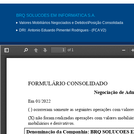
BRQ SOLUCOES EM INFORMATICA S.A.
Valores Mobiliários Negociados e Detidos\Posição Consolidada
DRI:
Antonio Eduardo Pimentel Rodrigues - (FCA V2)