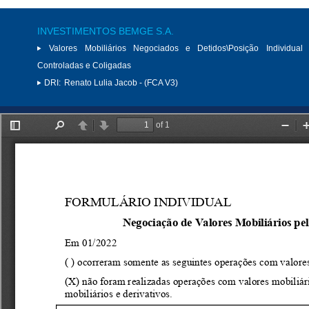
INVESTIMENTOS BEMGE S.A.
Valores Mobiliários Negociados e Detidos\Posição Individual 
Controladas e Coligadas
DRI:
Renato Lulia Jacob - (FCA V3)