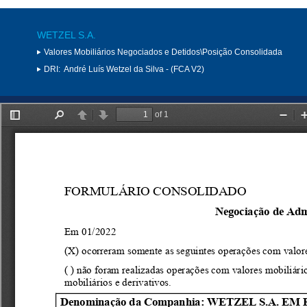
WETZEL S.A.
Valores Mobiliários Negociados e Detidos\Posição Consolidada
DRI:
André Luís Wetzel da Silva - (FCA V2)