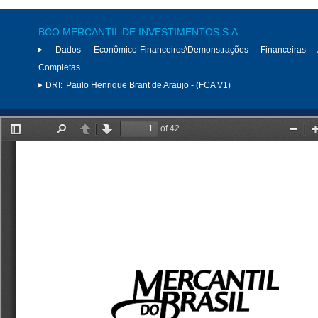
BCO MERCANTIL DE INVESTIMENTOS S.A.
Dados Econômico-Financeiros\Demonstrações Financeiras 
Completas
DRI:
Paulo Henrique Brant de Araujo - (FCA V1)