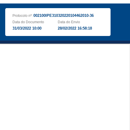
002100IPE310320220104462010-36
Protocolo nº:
Data do Documento
Data do Envio
31/03/2022 10:00
28/02/2022 16:58:18