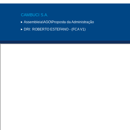
CAMBUCI S.A.
Assembleia\AGO\Proposta da Administração
DRI:
ROBERTO ESTEFANO - (FCA V1)