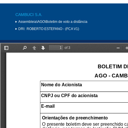
CAMBUCI S.A.
Assembleia\AGO\Boletim de voto a distância
DRI:
ROBERTO ESTEFANO - (FCA V1)