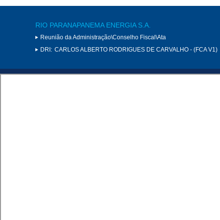
RIO PARANAPANEMA ENERGIA S.A.
Reunião da Administração\Conselho Fiscal\Ata
DRI:
CARLOS ALBERTO RODRIGUES DE CARVALHO - (FCA V1)