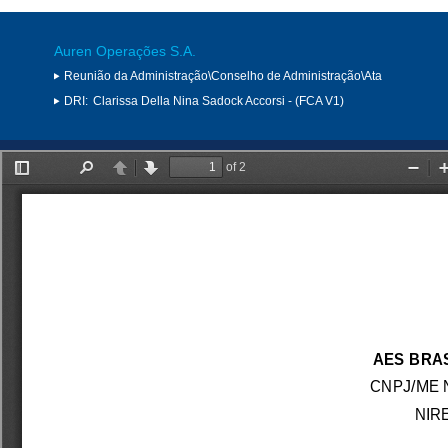
Auren Operações S.A.
Reunião da Administração\Conselho de Administração\Ata
DRI:
Clarissa Della Nina Sadock Accorsi - (FCA V1)