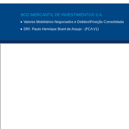
BCO MERCANTIL DE INVESTIMENTOS S.A.
Valores Mobiliários Negociados e Detidos\Posição Consolidada
DRI:
Paulo Henrique Brant de Araujo - (FCA V1)