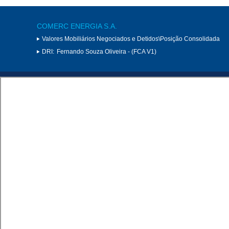
COMERC ENERGIA S.A.
Valores Mobiliários Negociados e Detidos\Posição Consolidada
DRI:
Fernando Souza Oliveira - (FCA V1)