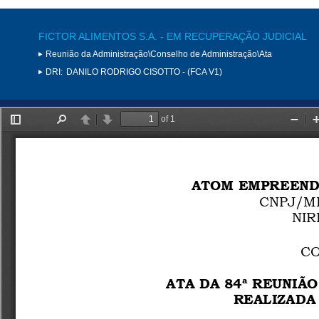
FICTOR ALIMENTOS S.A. - EM RECUPERAÇÃO JUDICIAL
Reunião da Administração\Conselho de Administração\Ata
DRI:
DANILO RODRIGO CISOTTO - (FCA V1)