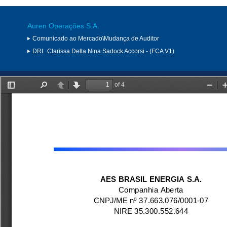
Auren Operações S.A.
Comunicado ao Mercado\Mudança de Auditor
DRI:
Clarissa Della Nina Sadock Accorsi - (FCA V1)