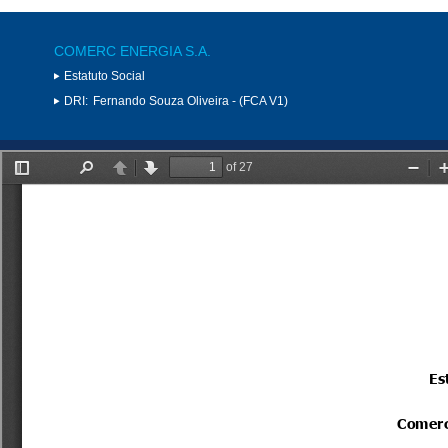
COMERC ENERGIA S.A.
Estatuto Social
DRI:
Fernando Souza Oliveira - (FCA V1)