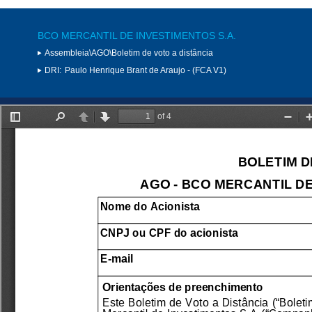
BCO MERCANTIL DE INVESTIMENTOS S.A.
Assembleia\AGO\Boletim de voto a distância
DRI:
Paulo Henrique Brant de Araujo - (FCA V1)