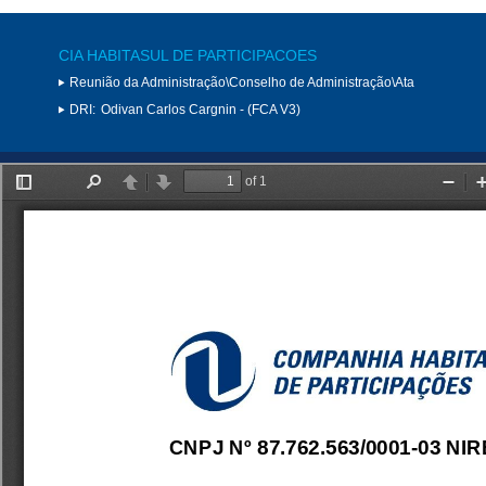
CIA HABITASUL DE PARTICIPACOES
Reunião da Administração\Conselho de Administração\Ata
DRI:
Odivan Carlos Cargnin - (FCA V3)