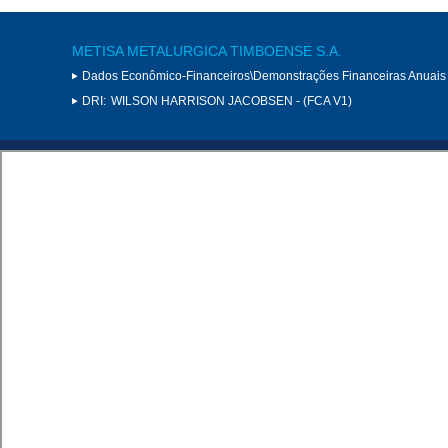
METISA METALURGICA TIMBOENSE S.A.
Dados Econômico-Financeiros\Demonstrações Financeiras Anuais
DRI:
WILSON HARRISON JACOBSEN - (FCA V1)