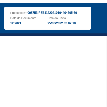
008753IPE311220210104464505-60
Protocolo nº:
Data do Documento
Data do Envio
12/2021
25/03/2022 09:02:18