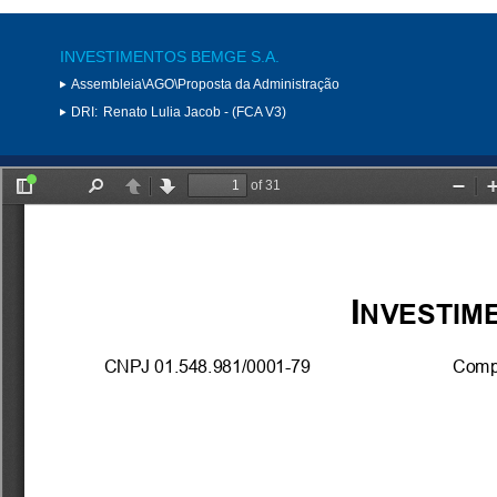
INVESTIMENTOS BEMGE S.A.
Assembleia\AGO\Proposta da Administração
DRI:
Renato Lulia Jacob - (FCA V3)