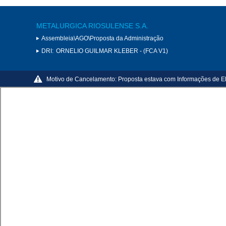
METALURGICA RIOSULENSE S.A.
Assembleia\AGO\Proposta da Administração
DRI:
ORNELIO GUILMAR KLEBER - (FCA V1)
Motivo de Cancelamento:
Proposta estava com Informações de E