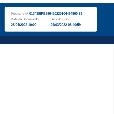
013439IPE280420220104464905-79
Protocolo nº:
Data do Documento
Data do Envio
28/04/2022 10:00
29/03/2022 08:40:59