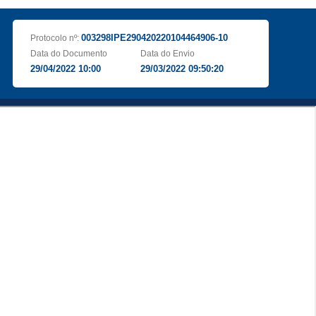
003298IPE290420220104464906-10
Protocolo nº:
Data do Documento
Data do Envio
29/04/2022 10:00
29/03/2022 09:50:20