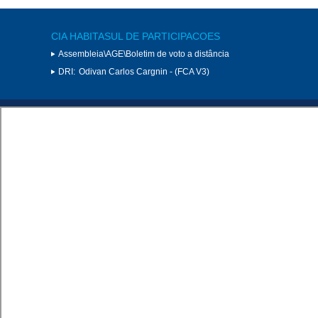
CIA HABITASUL DE PARTICIPACOES
Assembleia\AGE\Boletim de voto a distância
DRI:
Odivan Carlos Cargnin - (FCA V3)