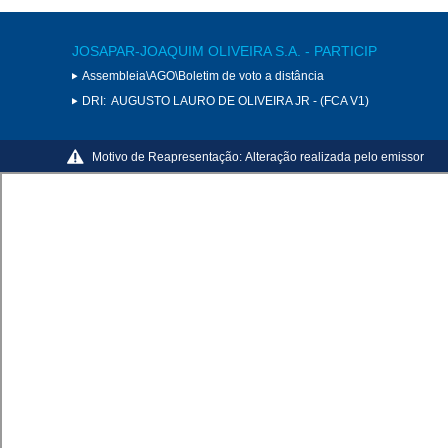
JOSAPAR-JOAQUIM OLIVEIRA S.A. - PARTICIP
Assembleia\AGO\Boletim de voto a distância
DRI:
AUGUSTO LAURO DE OLIVEIRA JR - (FCA V1)
Motivo de Reapresentação:
Alteração realizada pelo emissor