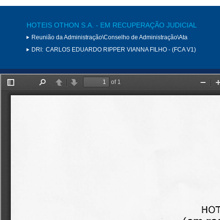
HOTEIS OTHON S.A. - EM RECUPERAÇÃO JUDICIAL
Reunião da Administração\Conselho de Administração\Ata
DRI:
CARLOS EDUARDO RIPPER VIANNA FILHO - (FCA V1)