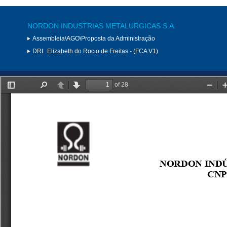
NORDON INDUSTRIAS METALURGICAS S.A.
Assembleia\AGO\Proposta da Administração
DRI:
Elizabeth do Rocio de Freitas - (FCA V1)