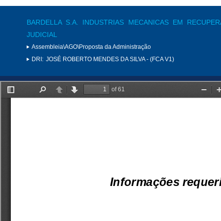
BARDELLA S.A. INDUSTRIAS MECANICAS EM RECUPE
JUDICIAL
Assembleia\AGO\Proposta da Administração
DRI:
JOSÉ ROBERTO MENDES DA SILVA - (FCA V1)