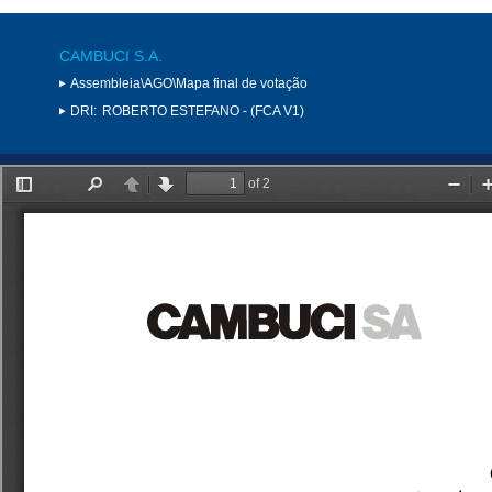
CAMBUCI S.A.
Assembleia\AGO\Mapa final de votação
DRI:
ROBERTO ESTEFANO - (FCA V1)