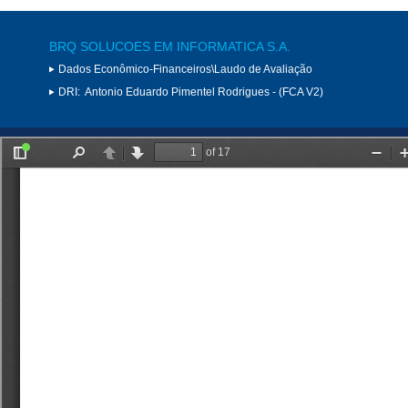
BRQ SOLUCOES EM INFORMATICA S.A.
Dados Econômico-Financeiros\Laudo de Avaliação
DRI:
Antonio Eduardo Pimentel Rodrigues - (FCA V2)